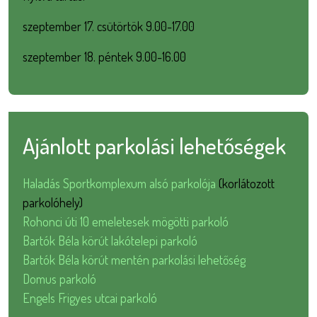
szeptember 17. csütörtök 9.00-17.00
szeptember 18. péntek 9.00-16.00
Ajánlott parkolási lehetőségek
Haladás Sportkomplexum alsó parkolója
(korlátozott
parkolóhely)
Rohonci úti 10 emeletesek mögötti parkoló
Bartók Béla körút lakótelepi parkoló
Bartók Béla körút mentén parkolási lehetőség
Domus parkoló
Engels Frigyes utcai parkoló