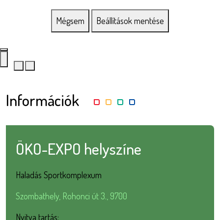
Mégsem
Beállítások mentése
Információk
ÖKO-EXPO helyszíne
Haladás Sportkomplexum
Szombathely, Rohonci út 3., 9700
Nyitva tartás: