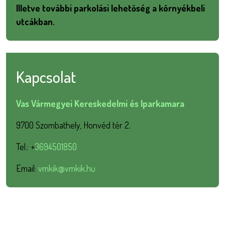
Illetve további parkolási lehetőség a környékbeli
utcákban.
Kapcsolat
Vas Vármegyei Kereskedelmi és Iparkamara
9700 Szombathely, Honvéd tér 2.
Tel.: +
3694501850
Email:
vmkik@vmkik.hu