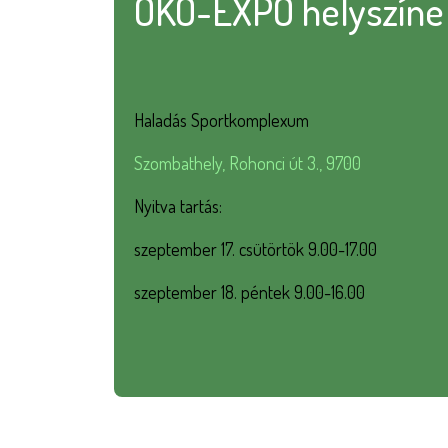
ÖKO-EXPO helyszíne
Haladás Sportkomplexum
Szombathely, Rohonci út 3., 9700
Nyitva tartás:
szeptember 17. csütörtök 9.00-17.00
szeptember 18. péntek 9.00-16.00