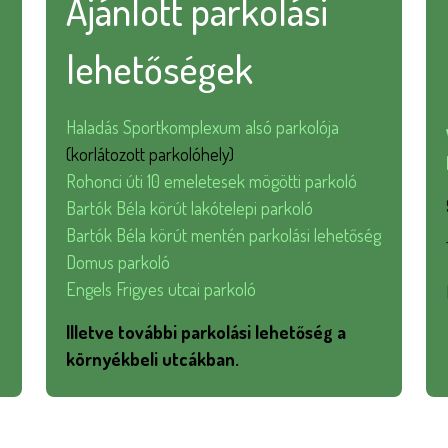
Ajánlott parkolási
lehetőségek
Haladás Sportkomplexum alsó parkolója
(korlátozott parkolóhely)
Rohonci úti 10 emeletesek mögötti parkoló
Bartók Béla körút lakótelepi parkoló
Bartók Béla körút mentén parkolási lehetőség
Domus parkoló
Engels Frigyes utcai parkoló
Illetve további parkolási lehetőség a
környékbeli utcákban.