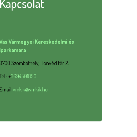
Kapcsolat
Vas Vármegyei Kereskedelmi és
Iparkamara
9700 Szombathely, Honvéd tér 2.
Tel.: +
3694501850
Email:
vmkik@vmkik.hu