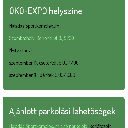
ÖKO-EXPO helyszíne
Haladás Sportkomplexum
Szombathely, Rohonci út 3., 9700
Nyitva tartás:
szeptember 17. csütörtök 9.00-17.00
szeptember 18. péntek 9.00-16.00
Ajánlott parkolási lehetőségek
Haladás Sportkomplexum alsó parkolója
(korlátozott