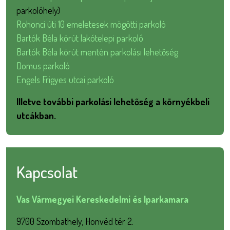
parkolóhely)
Rohonci úti 10 emeletesek mögötti parkoló
Bartók Béla körút lakótelepi parkoló
Bartók Béla körút mentén parkolási lehetőség
Domus parkoló
Engels Frigyes utcai parkoló
Illetve további parkolási lehetőség a környékbeli
utcákban.
Kapcsolat
Vas Vármegyei Kereskedelmi és Iparkamara
9700 Szombathely, Honvéd tér 2.